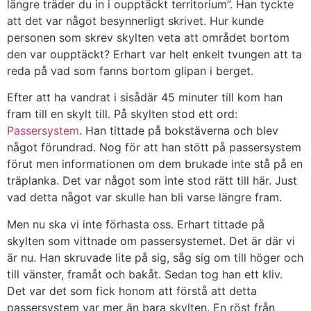
längre träder du in i oupptäckt territorium”. Han tyckte
att det var något besynnerligt skrivet. Hur kunde
personen som skrev skylten veta att området bortom
den var oupptäckt? Erhart var helt enkelt tvungen att ta
reda på vad som fanns bortom glipan i berget.
Efter att ha vandrat i sisådär 45 minuter till kom han
fram till en skylt till. På skylten stod ett ord:
Passersystem
. Han tittade på bokstäverna och blev
något förundrad. Nog för att han stött på passersystem
förut men informationen om dem brukade inte stå på en
träplanka. Det var något som inte stod rätt till här. Just
vad detta något var skulle han bli varse längre fram.
Men nu ska vi inte förhasta oss. Erhart tittade på
skylten som vittnade om passersystemet. Det är där vi
är nu. Han skruvade lite på sig, såg sig om till höger och
till vänster, framåt och bakåt. Sedan tog han ett kliv.
Det var det som fick honom att förstå att detta
passersystem var mer än bara skylten. En röst från