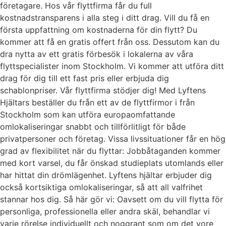
företagare. Hos vår flyttfirma får du full
kostnadstransparens i alla steg i ditt drag. Vill du få en
första uppfattning om kostnaderna för din flytt? Du
kommer att få en gratis offert från oss. Dessutom kan du
dra nytta av ett gratis förbesök i lokalerna av våra
flyttspecialister inom Stockholm. Vi kommer att utföra ditt
drag för dig till ett fast pris eller erbjuda dig
schablonpriser. Vår flyttfirma stödjer dig! Med Lyftens
Hjältars beställer du från ett av de flyttfirmor i från
Stockholm som kan utföra europaomfattande
omlokaliseringar snabbt och tillförlitligt för både
privatpersoner och företag. Vissa livssituationer får en hög
grad av flexibilitet när du flyttar: Jobbåtaganden kommer
med kort varsel, du får önskad studieplats utomlands eller
har hittat din drömlägenhet. Lyftens hjältar erbjuder dig
också kortsiktiga omlokaliseringar, så att all valfrihet
stannar hos dig. Så här gör vi: Oavsett om du vill flytta för
personliga, professionella eller andra skäl, behandlar vi
varje rörelse individuellt och noggrant som om det vore