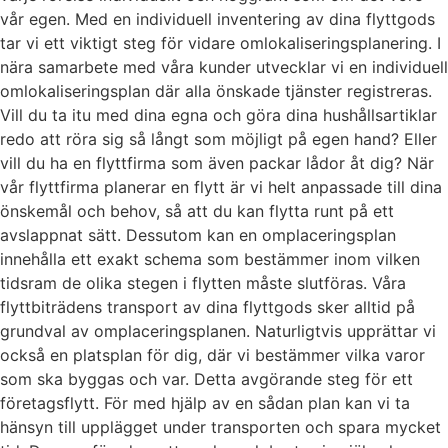
vår egen. Med en individuell inventering av dina flyttgods
tar vi ett viktigt steg för vidare omlokaliseringsplanering. I
nära samarbete med våra kunder utvecklar vi en individuell
omlokaliseringsplan där alla önskade tjänster registreras.
Vill du ta itu med dina egna och göra dina hushållsartiklar
redo att röra sig så långt som möjligt på egen hand? Eller
vill du ha en flyttfirma som även packar lådor åt dig? När
vår flyttfirma planerar en flytt är vi helt anpassade till dina
önskemål och behov, så att du kan flytta runt på ett
avslappnat sätt. Dessutom kan en omplaceringsplan
innehålla ett exakt schema som bestämmer inom vilken
tidsram de olika stegen i flytten måste slutföras. Våra
flyttbiträdens transport av dina flyttgods sker alltid på
grundval av omplaceringsplanen. Naturligtvis upprättar vi
också en platsplan för dig, där vi bestämmer vilka varor
som ska byggas och var. Detta avgörande steg för ett
företagsflytt. För med hjälp av en sådan plan kan vi ta
hänsyn till upplägget under transporten och spara mycket