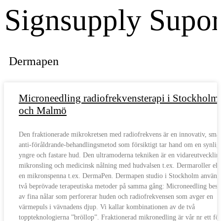
Dermapen
Microneedling radiofrekvensterapi i Stockholm
och Malmö
Den fraktionerade mikrokretsen med radiofrekvens är en innovativ, smär
anti-föråldrande-behandlingsmetod som försiktigt tar hand om en synlig
yngre och fastare hud. Den ultramoderna tekniken är en vidareutvecklin
mikronsling och medicinsk nålning med hudvalsen t.ex. Dermaroller ell
en mikronspenna t.ex. DermaPen. Dermapen studio i Stockholm använd
två beprövade terapeutiska metoder på samma gång: Microneedling best
av fina nålar som perforerar huden och radiofrekvensen som avger en
värmepuls i vävnadens djup. Vi kallar kombinationen av de två
toppteknologierna ”bröllop”. Fraktionerad mikronedling är vår nr ett fö