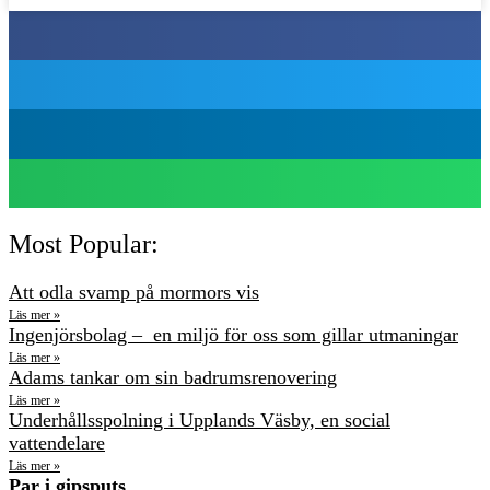
Most Popular:
Att odla svamp på mormors vis
Läs mer »
Ingenjörsbolag – en miljö för oss som gillar utmaningar
Läs mer »
Adams tankar om sin badrumsrenovering
Läs mer »
Underhållsspolning i Upplands Väsby, en social
vattendelare
Läs mer »
Par i gipsputs