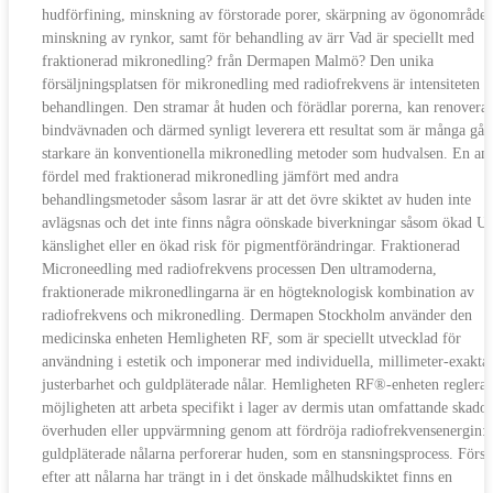
hudförfining, minskning av förstorade porer, skärpning av ögonområdet
minskning av rynkor, samt för behandling av ärr Vad är speciellt med
fraktionerad mikronedling? från Dermapen Malmö? Den unika
försäljningsplatsen för mikronedling med radiofrekvens är intensiteten i
behandlingen. Den stramar åt huden och förädlar porerna, kan renovera
bindvävnaden och därmed synligt leverera ett resultat som är många gån
starkare än konventionella mikronedling metoder som hudvalsen. En an
fördel med fraktionerad mikronedling jämfört med andra
behandlingsmetoder såsom lasrar är att det övre skiktet av huden inte
avlägsnas och det inte finns några oönskade biverkningar såsom ökad U
känslighet eller en ökad risk för pigmentförändringar. Fraktionerad
Microneedling med radiofrekvens processen Den ultramoderna,
fraktionerade mikronedlingarna är en högteknologisk kombination av
radiofrekvens och mikronedling. Dermapen Stockholm använder den
medicinska enheten Hemligheten RF, som är speciellt utvecklad för
användning i estetik och imponerar med individuella, millimeter-exakta
justerbarhet och guldpläterade nålar. Hemligheten RF®-enheten reglerar
möjligheten att arbeta specifikt i lager av dermis utan omfattande skado
överhuden eller uppvärmning genom att fördröja radiofrekvensenergin: 
guldpläterade nålarna perforerar huden, som en stansningsprocess. Först
efter att nålarna har trängt in i det önskade målhudskiktet finns en