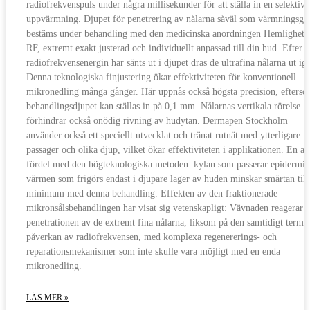
radiofrekvenspuls under några millisekunder för att ställa in en selektiv
uppvärmning. Djupet för penetrering av nålarna såväl som värmningsgr
bestäms under behandling med den medicinska anordningen Hemlighete
RF, extremt exakt justerad och individuellt anpassad till din hud. Efter a
radiofrekvensenergin har sänts ut i djupet dras de ultrafina nålarna ut ig
Denna teknologiska finjustering ökar effektiviteten för konventionell
mikronedling många gånger. Här uppnås också högsta precision, efters
behandlingsdjupet kan ställas in på 0,1 mm. Nålarnas vertikala rörelse
förhindrar också onödig rivning av hudytan. Dermapen Stockholm
använder också ett speciellt utvecklat och tränat rutnät med ytterligare
passager och olika djup, vilket ökar effektiviteten i applikationen. En a
fördel med den högteknologiska metoden: kylan som passerar epidermis
värmen som frigörs endast i djupare lager av huden minskar smärtan till 
minimum med denna behandling. Effekten av den fraktionerade
mikronsålsbehandlingen har visat sig vetenskapligt: Vävnaden reagerar 
penetrationen av de extremt fina nålarna, liksom på den samtidigt termi
påverkan av radiofrekvensen, med komplexa regenererings- och
reparationsmekanismer som inte skulle vara möjligt med en enda
mikronedling.
LÄS MER »