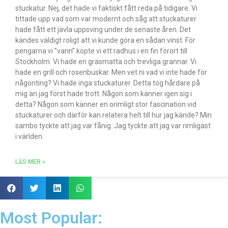
stuckatur. Nej, det hade vi faktiskt fått reda på tidigare. Vi
tittade upp vad som var modernt och såg att stuckaturer
hade fått ett jävla uppsving under de senaste åren. Det
kändes väldigt roligt att vi kunde göra en sådan vinst. För
pengarna vi ”vann” köpte vi ett radhus i en fin förort till
Stockholm. Vi hade en gräsmatta och trevliga grannar. Vi
hade en grill och rosenbuskar. Men vet ni vad vi inte hade för
någonting? Vi hade inga stuckaturer. Detta tog hårdare på
mig än jag först hade trott. Någon som känner igen sig i
detta? Någon som känner en orimligt stor fascination vid
stuckaturer och därför kan relatera helt till hur jag kände? Min
sambo tyckte att jag var fånig. Jag tyckte att jag var rimligast
i världen.
LÄS MER »
Most Popular: