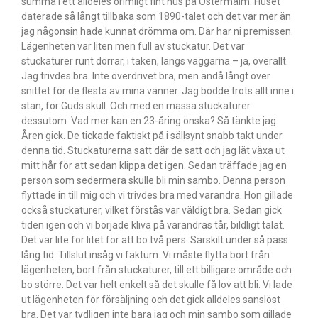
summa i ett alldeles orimligt fint hus på Östermalm. Huset
daterade så långt tillbaka som 1890-talet och det var mer än
jag någonsin hade kunnat drömma om. Där har ni premissen.
Lägenheten var liten men full av stuckatur. Det var
stuckaturer runt dörrar, i taken, längs väggarna – ja, överallt.
Jag trivdes bra. Inte överdrivet bra, men ändå långt över
snittet för de flesta av mina vänner. Jag bodde trots allt inne i
stan, för Guds skull. Och med en massa stuckaturer
dessutom. Vad mer kan en 23-åring önska? Så tänkte jag.
Åren gick. De tickade faktiskt på i sällsynt snabb takt under
denna tid. Stuckaturerna satt där de satt och jag lät växa ut
mitt hår för att sedan klippa det igen. Sedan träffade jag en
person som sedermera skulle bli min sambo. Denna person
flyttade in till mig och vi trivdes bra med varandra. Hon gillade
också stuckaturer, vilket förstås var väldigt bra. Sedan gick
tiden igen och vi började kliva på varandras tår, bildligt talat.
Det var lite för litet för att bo två pers. Särskilt under så pass
lång tid. Tillslut insåg vi faktum: Vi måste flytta bort från
lägenheten, bort från stuckaturer, till ett billigare område och
bo större. Det var helt enkelt så det skulle få lov att bli. Vi lade
ut lägenheten för försäljning och det gick alldeles sanslöst
bra. Det var tydligen inte bara jag och min sambo som gillade